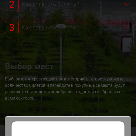
2
Как оплатить билеты?
3
Как получить билеты?
Выбор мест
Выберите интересующую вас категорию секторов, укажите
количество билетов и перейдите к покупке. Все места будут
расположены рядом и подобраны в одном из выбранных
вами секторов.