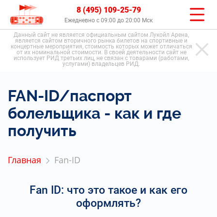
8 (495) 109-25-79
Ежедневно с 09:00 до 20:00 Мск
Данный сайт не является официальным сайтом Лукойл Арена,
является сайтом вторичного рынка билетов на спортивные и
концертные мероприятия, стоимость которых может отличаться
от их номинальной стоимости. В своей деятельности сайт не
использует РИД третьих лиц, не связан с товарами (работами,
услугами) владельцев РИД.
FAN-ID/паспорт
болельщика - как и где
получить
Главная
Fan-ID
Fan ID: что это такое и как его
оформлять?